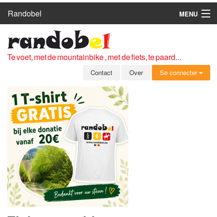
Randobel
MENU
HOME
ROUTES
Te voet, met de mountainbike , met de fiets, te paard...
CLUBS
Contact
Over
Se connecter
CONTACT
OVER
LEDEN
ZICH AANMELDEN
GRATIS REGISTRATIE
WACHTWOORD VERGETEN