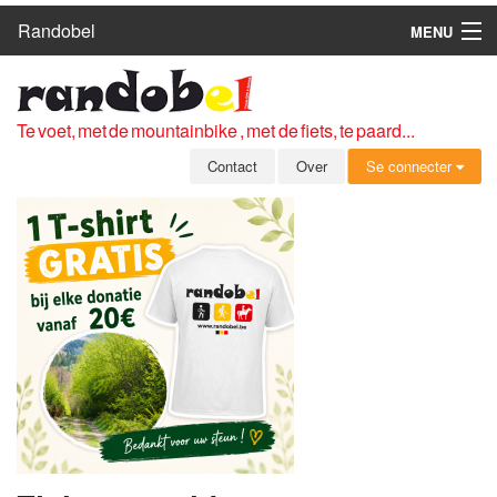
Randobel
MENU
HOME
ROUTES
Te voet, met de mountainbike , met de fiets, te paard...
CLUBS
Contact
Over
Se connecter
CONTACT
OVER
LEDEN
ZICH AANMELDEN
GRATIS REGISTRATIE
WACHTWOORD VERGETEN