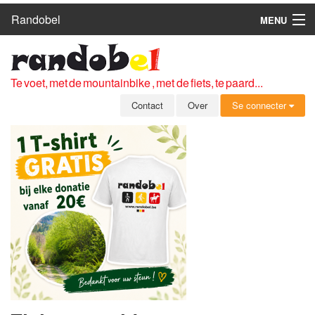
Randobel
MENU
HOME
ROUTES
Te voet, met de mountainbike , met de fiets, te paard...
CLUBS
Contact
Over
Se connecter
CONTACT
OVER
LEDEN
ZICH AANMELDEN
GRATIS REGISTRATIE
WACHTWOORD VERGETEN