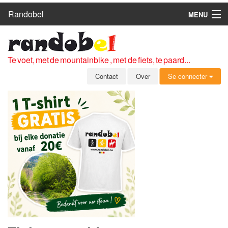
Randobel
MENU
HOME
ROUTES
Te voet, met de mountainbike , met de fiets, te paard...
CLUBS
Contact
Over
Se connecter
CONTACT
OVER
LEDEN
ZICH AANMELDEN
GRATIS REGISTRATIE
WACHTWOORD VERGETEN