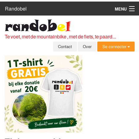
Randobel
MENU
HOME
ROUTES
Te voet, met de mountainbike , met de fiets, te paard...
CLUBS
Contact
Over
Se connecter
CONTACT
OVER
LEDEN
ZICH AANMELDEN
GRATIS REGISTRATIE
WACHTWOORD VERGETEN