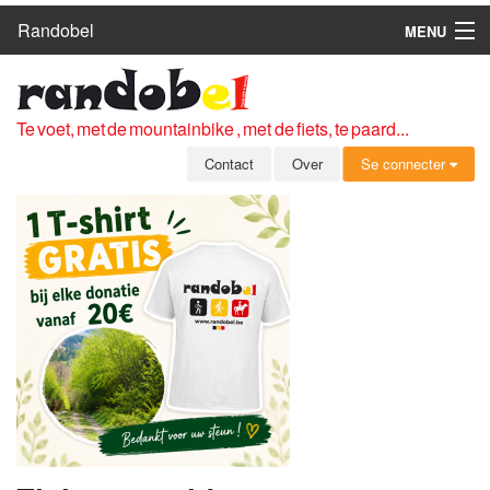
Randobel
MENU
HOME
ROUTES
Te voet, met de mountainbike , met de fiets, te paard...
CLUBS
Contact
Over
Se connecter
CONTACT
OVER
LEDEN
ZICH AANMELDEN
GRATIS REGISTRATIE
WACHTWOORD VERGETEN