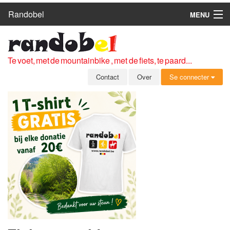
Randobel
MENU
HOME
ROUTES
Te voet, met de mountainbike , met de fiets, te paard...
CLUBS
Contact
Over
Se connecter
CONTACT
OVER
LEDEN
ZICH AANMELDEN
GRATIS REGISTRATIE
WACHTWOORD VERGETEN