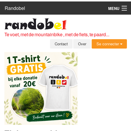
Randobel
MENU
HOME
ROUTES
Te voet, met de mountainbike , met de fiets, te paard...
CLUBS
Contact
Over
Se connecter
CONTACT
OVER
LEDEN
ZICH AANMELDEN
GRATIS REGISTRATIE
WACHTWOORD VERGETEN