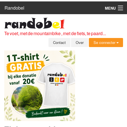
Randobel
MENU
HOME
ROUTES
Te voet, met de mountainbike , met de fiets, te paard...
CLUBS
Contact
Over
Se connecter
CONTACT
OVER
LEDEN
ZICH AANMELDEN
GRATIS REGISTRATIE
WACHTWOORD VERGETEN