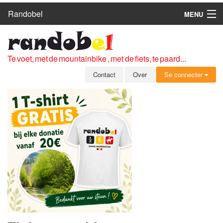
Randobel
MENU
HOME
ROUTES
Te voet, met de mountainbike , met de fiets, te paard...
CLUBS
Contact
Over
Se connecter
CONTACT
OVER
LEDEN
ZICH AANMELDEN
GRATIS REGISTRATIE
WACHTWOORD VERGETEN