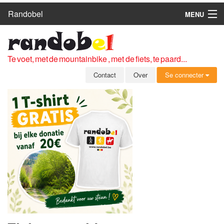
Randobel
MENU
HOME
ROUTES
Te voet, met de mountainbike , met de fiets, te paard...
CLUBS
Contact
Over
Se connecter
CONTACT
OVER
LEDEN
ZICH AANMELDEN
GRATIS REGISTRATIE
WACHTWOORD VERGETEN