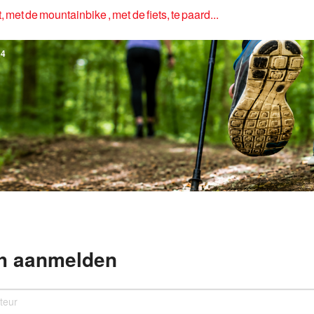
, met de mountainbike , met de fiets, te paard...
4
h aanmelden