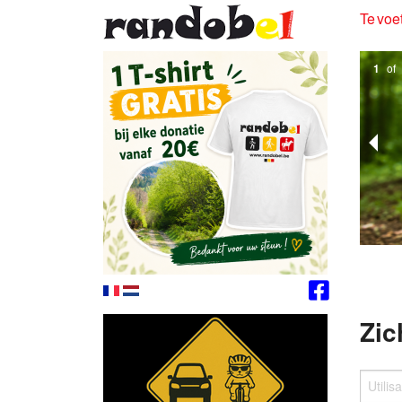
Te voet
1
of
Zic