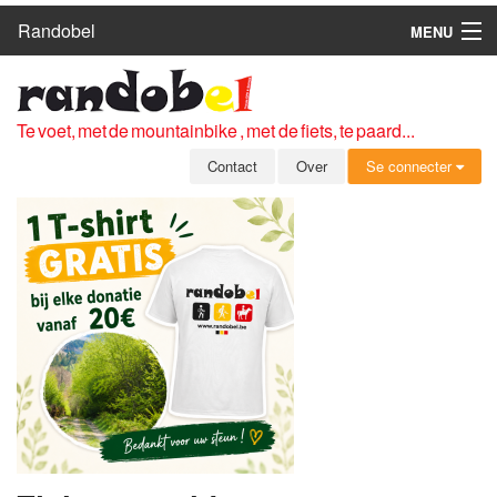
Randobel
MENU
HOME
ROUTES
Te voet, met de mountainbike , met de fiets, te paard...
CLUBS
Contact
Over
Se connecter
CONTACT
OVER
LEDEN
ZICH AANMELDEN
GRATIS REGISTRATIE
WACHTWOORD VERGETEN