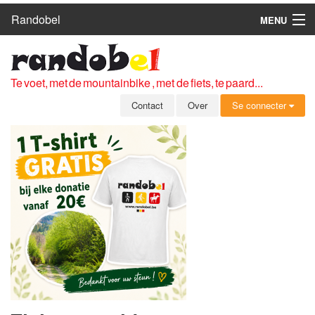
Randobel
MENU
HOME
ROUTES
Te voet, met de mountainbike , met de fiets, te paard...
CLUBS
Contact
Over
Se connecter
CONTACT
OVER
LEDEN
ZICH AANMELDEN
GRATIS REGISTRATIE
WACHTWOORD VERGETEN