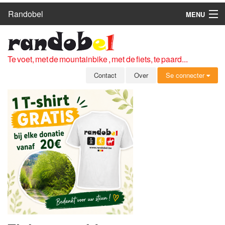
Randobel
MENU
HOME
ROUTES
Te voet, met de mountainbike , met de fiets, te paard...
CLUBS
Contact
Over
Se connecter
CONTACT
OVER
LEDEN
ZICH AANMELDEN
GRATIS REGISTRATIE
WACHTWOORD VERGETEN