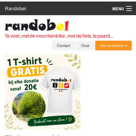
Randobel
MENU
HOME
ROUTES
Te voet, met de mountainbike , met de fiets, te paard...
CLUBS
Contact
Over
Se connecter
CONTACT
OVER
LEDEN
ZICH AANMELDEN
GRATIS REGISTRATIE
WACHTWOORD VERGETEN