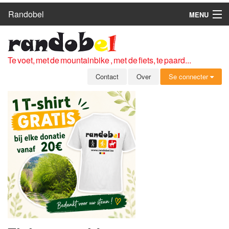
Randobel
MENU
HOME
ROUTES
Te voet, met de mountainbike , met de fiets, te paard...
CLUBS
Contact
Over
Se connecter
CONTACT
OVER
LEDEN
ZICH AANMELDEN
GRATIS REGISTRATIE
WACHTWOORD VERGETEN