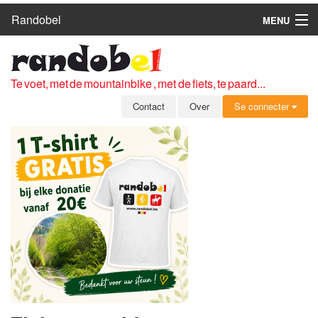
Randobel
MENU
HOME
ROUTES
Te voet, met de mountainbike , met de fiets, te paard...
CLUBS
Contact
Over
Se connecter
CONTACT
OVER
LEDEN
ZICH AANMELDEN
GRATIS REGISTRATIE
WACHTWOORD VERGETEN