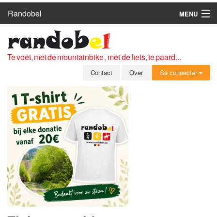
Randobel
MENU
HOME
ROUTES
Te voet, met de mountainbike , met de fiets, te paard...
CLUBS
Contact
Over
Se connecter
CONTACT
OVER
LEDEN
ZICH AANMELDEN
GRATIS REGISTRATIE
WACHTWOORD VERGETEN