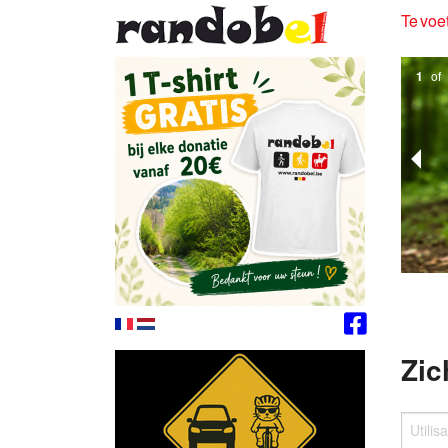
Te voet
1
of
Zic