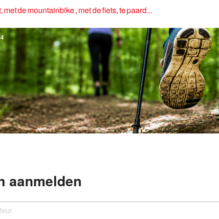
, met de mountainbike , met de fiets, te paard...
4
h aanmelden