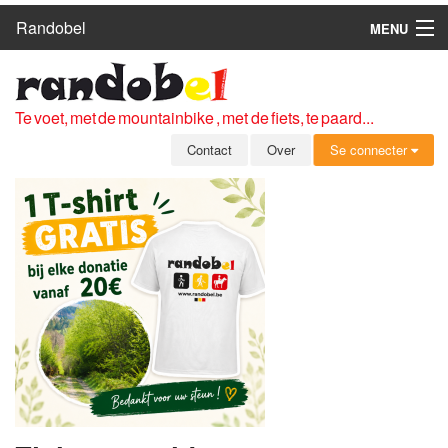
Randobel
MENU
HOME
ROUTES
Te voet, met de mountainbike , met de fiets, te paard...
CLUBS
Contact
Over
Se connecter
CONTACT
OVER
LEDEN
ZICH AANMELDEN
GRATIS REGISTRATIE
WACHTWOORD VERGETEN