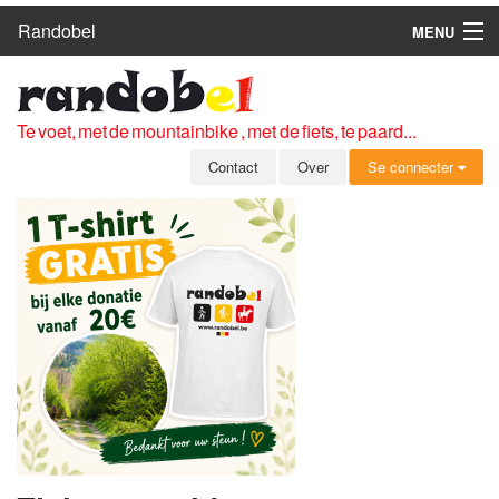
Randobel
MENU
HOME
ROUTES
Te voet, met de mountainbike , met de fiets, te paard...
CLUBS
Contact
Over
Se connecter
CONTACT
OVER
LEDEN
ZICH AANMELDEN
GRATIS REGISTRATIE
WACHTWOORD VERGETEN