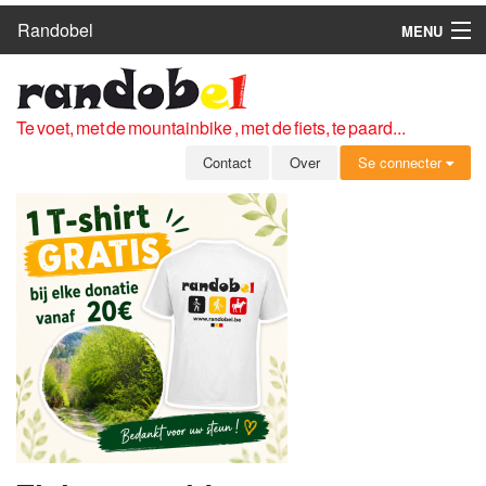
Randobel
MENU
HOME
ROUTES
Te voet, met de mountainbike , met de fiets, te paard...
CLUBS
Contact
Over
Se connecter
CONTACT
OVER
LEDEN
ZICH AANMELDEN
GRATIS REGISTRATIE
WACHTWOORD VERGETEN