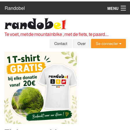
Randobel
MENU
HOME
ROUTES
Te voet, met de mountainbike , met de fiets, te paard...
CLUBS
Contact
Over
Se connecter
CONTACT
OVER
LEDEN
ZICH AANMELDEN
GRATIS REGISTRATIE
WACHTWOORD VERGETEN