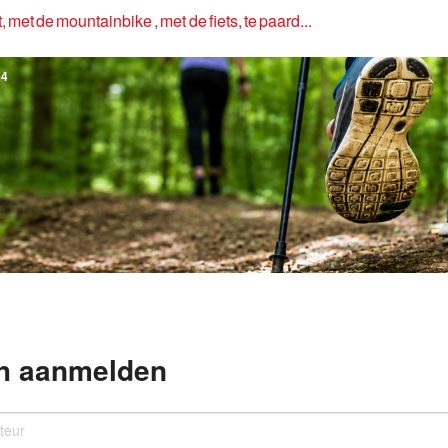
, met de mountainbike , met de fiets, te paard...
4
h aanmelden