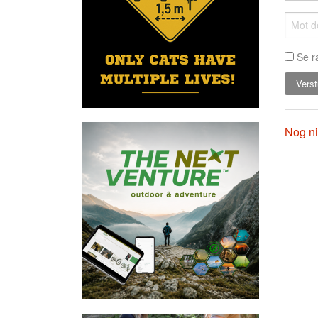
Se r
Nog ni