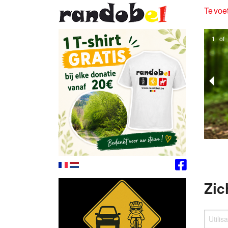
Te voet
1
of
Zic