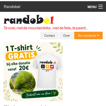
Randobel
MENU
HOME
ROUTES
Te voet, met de mountainbike , met de fiets, te paard...
CLUBS
Contact
Over
Se connecter
CONTACT
OVER
LEDEN
ZICH AANMELDEN
GRATIS REGISTRATIE
WACHTWOORD VERGETEN