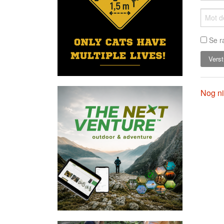
Se r
Nog ni