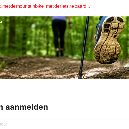
, met de mountainbike , met de fiets, te paard...
4
h aanmelden