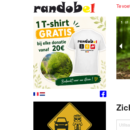
Te voet
1
of
Zic