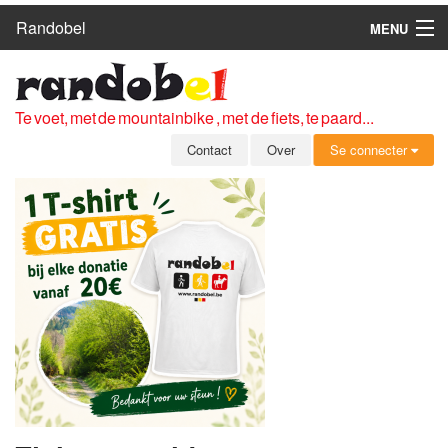
Randobel
MENU
HOME
ROUTES
Te voet, met de mountainbike , met de fiets, te paard...
CLUBS
Contact
Over
Se connecter
CONTACT
OVER
LEDEN
ZICH AANMELDEN
GRATIS REGISTRATIE
WACHTWOORD VERGETEN