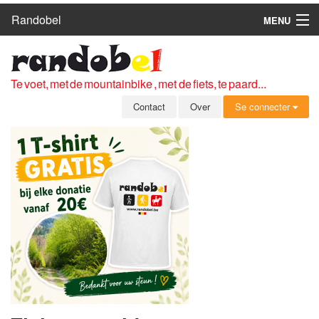
Randobel
MENU
HOME
ROUTES
Te voet, met de mountainbike , met de fiets, te paard...
CLUBS
Contact
Over
Se connecter
CONTACT
OVER
LEDEN
ZICH AANMELDEN
GRATIS REGISTRATIE
WACHTWOORD VERGETEN