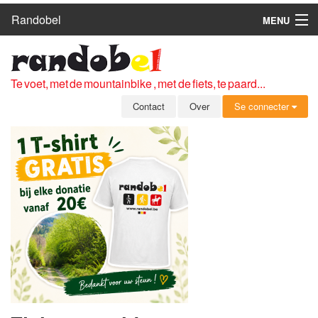
Randobel
MENU
HOME
ROUTES
Te voet, met de mountainbike , met de fiets, te paard...
CLUBS
Contact
Over
Se connecter
CONTACT
OVER
LEDEN
ZICH AANMELDEN
GRATIS REGISTRATIE
WACHTWOORD VERGETEN