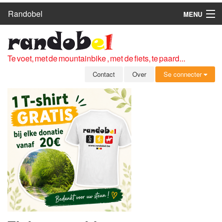
Randobel
MENU
HOME
ROUTES
Te voet, met de mountainbike , met de fiets, te paard...
CLUBS
Contact
Over
Se connecter
CONTACT
OVER
LEDEN
ZICH AANMELDEN
GRATIS REGISTRATIE
WACHTWOORD VERGETEN