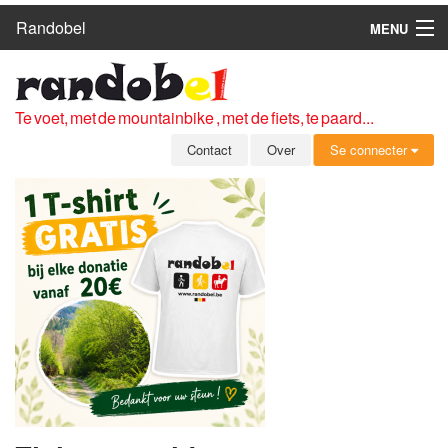
Randobel
MENU
HOME
ROUTES
Te voet, met de mountainbike , met de fiets, te paard...
CLUBS
Contact
Over
Se connecter
CONTACT
OVER
LEDEN
ZICH AANMELDEN
GRATIS REGISTRATIE
WACHTWOORD VERGETEN