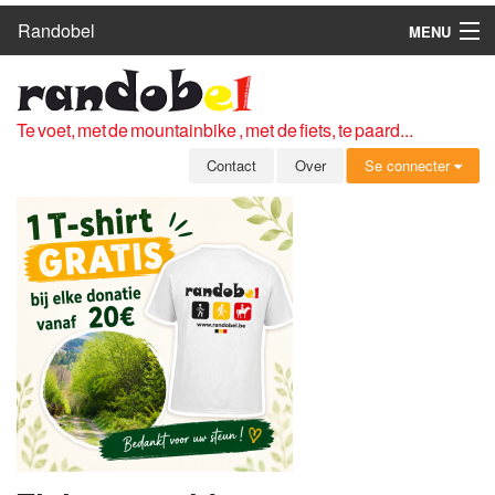
Randobel
MENU
HOME
ROUTES
Te voet, met de mountainbike , met de fiets, te paard...
CLUBS
Contact
Over
Se connecter
CONTACT
OVER
LEDEN
ZICH AANMELDEN
GRATIS REGISTRATIE
WACHTWOORD VERGETEN