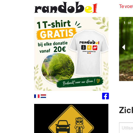
Te voet
1
of
Zic