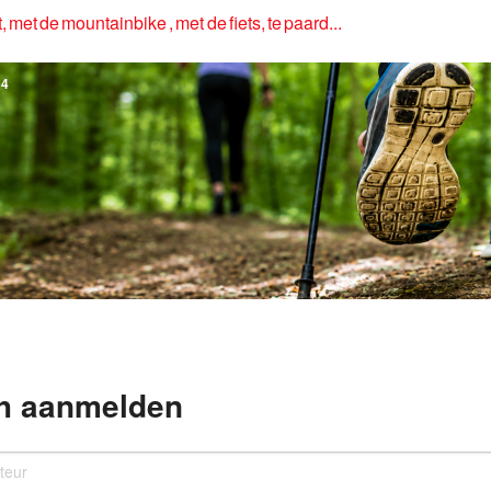
, met de mountainbike , met de fiets, te paard...
4
h aanmelden