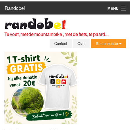
Randobel
MENU
HOME
ROUTES
Te voet, met de mountainbike , met de fiets, te paard...
CLUBS
Contact
Over
Se connecter
CONTACT
OVER
LEDEN
ZICH AANMELDEN
GRATIS REGISTRATIE
WACHTWOORD VERGETEN