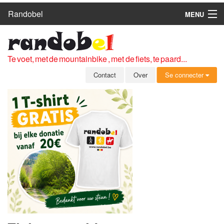
Randobel
MENU
HOME
ROUTES
Te voet, met de mountainbike , met de fiets, te paard...
CLUBS
Contact
Over
Se connecter
CONTACT
OVER
LEDEN
ZICH AANMELDEN
GRATIS REGISTRATIE
WACHTWOORD VERGETEN