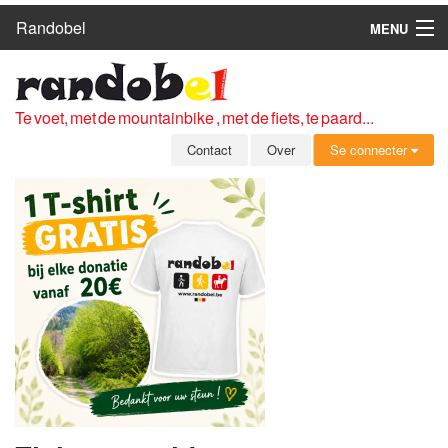
Randobel
MENU
HOME
ROUTES
Te voet, met de mountainbike , met de fiets, te paard...
CLUBS
Contact
Over
Se connecter
CONTACT
OVER
LEDEN
ZICH AANMELDEN
GRATIS REGISTRATIE
WACHTWOORD VERGETEN