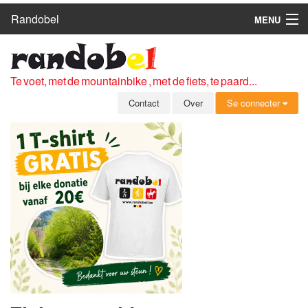
Randobel
MENU
HOME
ROUTES
Te voet, met de mountainbike , met de fiets, te paard...
CLUBS
Contact
Over
Se connecter
CONTACT
OVER
LEDEN
ZICH AANMELDEN
GRATIS REGISTRATIE
WACHTWOORD VERGETEN