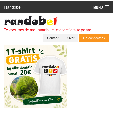
Randobel
MENU
HOME
ROUTES
Te voet, met de mountainbike , met de fiets, te paard...
CLUBS
Contact
Over
Se connecter
CONTACT
OVER
LEDEN
ZICH AANMELDEN
GRATIS REGISTRATIE
WACHTWOORD VERGETEN