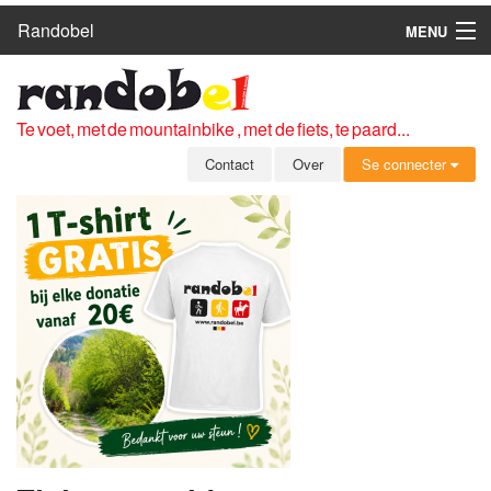
Randobel
MENU
HOME
ROUTES
Te voet, met de mountainbike , met de fiets, te paard...
CLUBS
Contact
Over
Se connecter
CONTACT
OVER
LEDEN
ZICH AANMELDEN
GRATIS REGISTRATIE
WACHTWOORD VERGETEN