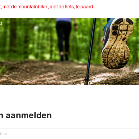
, met de mountainbike , met de fiets, te paard...
4
h aanmelden