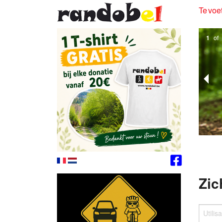
Te voet
1
of
Zic