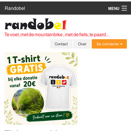
Randobel
MENU
HOME
ROUTES
Te voet, met de mountainbike , met de fiets, te paard...
CLUBS
Contact
Over
Se connecter
CONTACT
OVER
LEDEN
ZICH AANMELDEN
GRATIS REGISTRATIE
WACHTWOORD VERGETEN