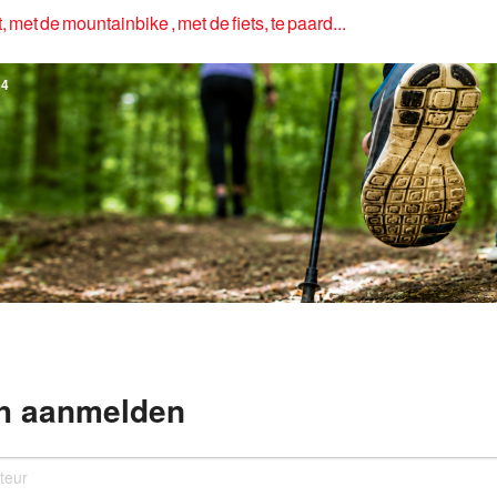
, met de mountainbike , met de fiets, te paard...
4
h aanmelden