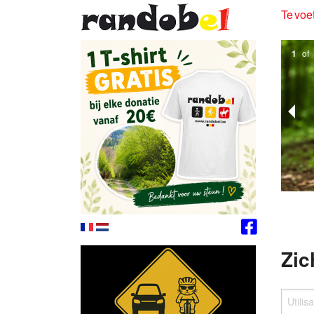
Te voet
1
of
Zic