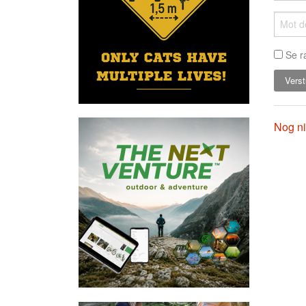
Se r
Nog ni