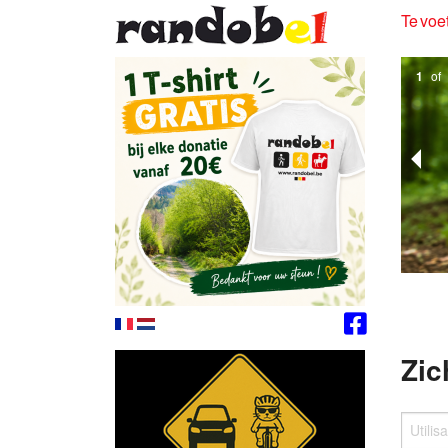
Te voet
1
of
Zic