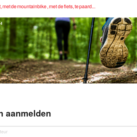
, met de mountainbike , met de fiets, te paard...
4
h aanmelden