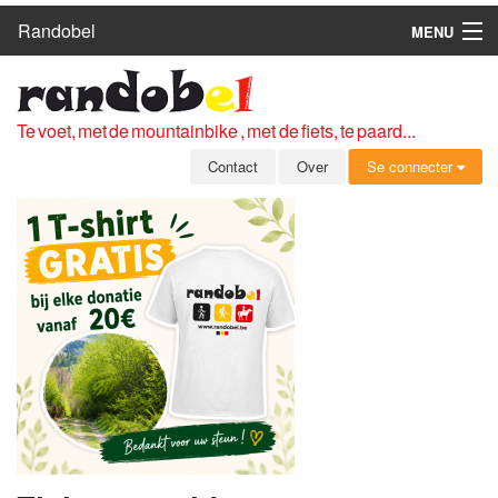
Randobel
MENU
HOME
ROUTES
Te voet, met de mountainbike , met de fiets, te paard...
CLUBS
Contact
Over
Se connecter
CONTACT
OVER
LEDEN
ZICH AANMELDEN
GRATIS REGISTRATIE
WACHTWOORD VERGETEN