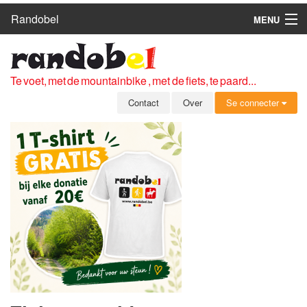
Randobel
MENU
HOME
ROUTES
Te voet, met de mountainbike , met de fiets, te paard...
CLUBS
Contact
Over
Se connecter
CONTACT
OVER
LEDEN
ZICH AANMELDEN
GRATIS REGISTRATIE
WACHTWOORD VERGETEN