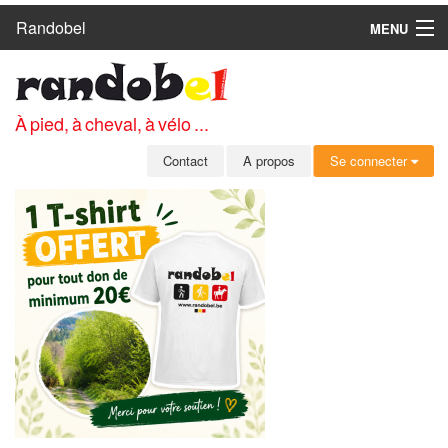
Randobel
MENU
ACCUEIL
CIRCUITS
À pied, à cheval, à vélo ...
CLUBS
Contact
A propos
Se connecter
CONTACT
A PROPOS
MEMBRES
SE CONNECTER
INSCRIPTION GRATUITE
MOT DE PASSE OUBLIÉ