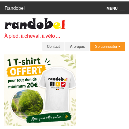
Randobel
MENU
ACCUEIL
CIRCUITS
À pied, à cheval, à vélo ...
CLUBS
Contact
A propos
Se connecter
CONTACT
A PROPOS
MEMBRES
SE CONNECTER
INSCRIPTION GRATUITE
MOT DE PASSE OUBLIÉ