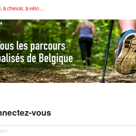
, à cheval, à vélo ...
4
nectez-vous