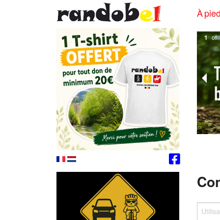
À pied
1
of
Con