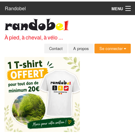
Randobel
MENU
ACCUEIL
CIRCUITS
À pied, à cheval, à vélo ...
CLUBS
Contact
A propos
Se connecter
CONTACT
A PROPOS
MEMBRES
SE CONNECTER
INSCRIPTION GRATUITE
MOT DE PASSE OUBLIÉ